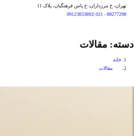
تهران، خ مرزداران، خ پاس فرهنگیان، پلاک 11
88277298 - 021 |09123833892
دسته:
مقالات
خانه
مقالات