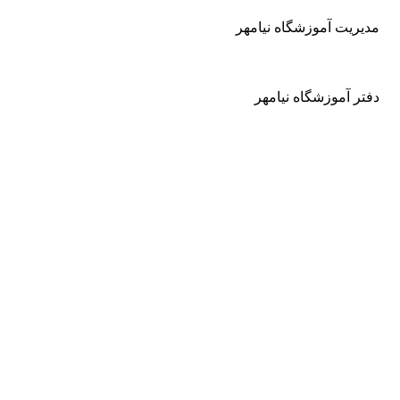
09123833892
مدیریت آموزشگاه نیامهر
021-88277298
دفتر آموزشگاه نیامهر
گالری تک نوازی ها
گالری کنسرت ها