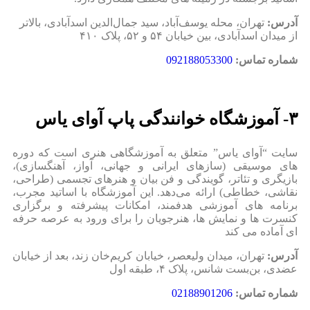
آدرس:
تهران، محله یوسف‌آباد، سید جمال‌الدین اسدآبادی، بالاتر
از میدان اسدآبادی، بین خیابان ۵۴ و ۵۲، پلاک ۴۱۰
شماره تماس:
092188053300
۳- آموزشگاه خوانندگی پاپ آوای یاس
سایت “آوای یاس” متعلق به آموزشگاهی هنری است که دوره‌
های موسیقی (سازهای ایرانی و جهانی، آواز، آهنگسازی)،
بازیگری و تئاتر، گویندگی و فن بیان و هنرهای تجسمی (طراحی،
نقاشی، خطاطی) ارائه می‌دهد. این آموزشگاه با اساتید مجرب،
برنامه‌ های آموزشی هدفمند، امکانات پیشرفته و برگزاری
کنسرت‌ ها و نمایش‌ ها، هنرجویان را برای ورود به عرصه حرفه‌
ای آماده می‌ کند
آدرس:
تهران، میدان ولیعصر، خیابان کریم‌خان زند، بعد از خیابان
عضدی، بن‌بست شانس، پلاک ۴، طبقه اول
شماره تماس:
02188901206