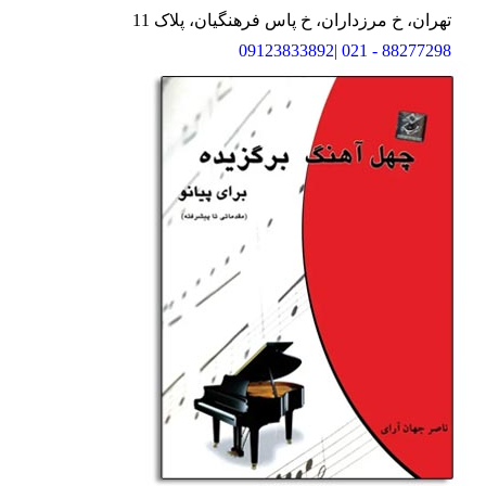
تهران، خ مرزداران، خ پاس فرهنگیان، پلاک 11
88277298 - 021 |09123833892