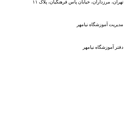
تهران، مرزداران، خیابان پاس فرهنگیان، پلاک ۱۱
09123833892
مدیریت آموزشگاه نیامهر
021-88277298
دفتر آموزشگاه نیامهر
گالری تک نوازی ها
گالری کنسرت ها