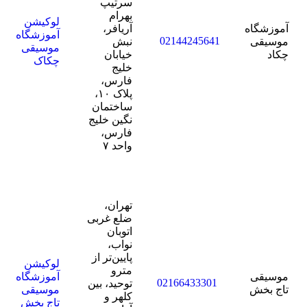
سرتیپ
بهرام
لوکیشن
آموزشگاه
آریافر،
آموزشگاه
02144245641
موسیقی
نبش
موسیقی
چکاد
خیابان
چکاک
خلیج
فارس،
پلاک ۱۰،
ساختمان
نگین خلیج
فارس،
واحد ۷
تهران،
ضلع غربی
اتوبان
نواب،
پایین‌تر از
لوکیشن
مترو
موسیقی
آموزشگاه
02166433301
توحید، بین
تاج بخش
موسیقی
کلهر و
تاج بخش