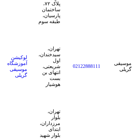
پلاک ۷۲،
ساختمان
پارسیان،
طبقه سوم
تهران،
سیدخندان،
لوکیشن
اول
موسیقی
آموزشگاه
02122888111
شریعتى،
گریلی
موسیقی
انتهاى بن‌
گریلی
بست
هوشیار
تهران،
بلوار
مرزداران،
ابتدای
بلوار شهید