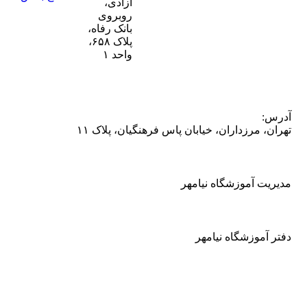
آزادی،
روبروی
بانک رفاه،
پلاک ۶۵۸،
واحد ۱
آدرس:
تهران، مرزداران، خیابان پاس فرهنگیان، پلاک ۱۱
09123833892
مدیریت آموزشگاه نیامهر
021-88277298
دفتر آموزشگاه نیامهر
گالری تک نوازی ها