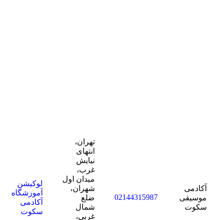
نام
آموزشگاه
شماره تماس
آدرس
لوکیشن
موسیقی
تهران،
انتهای
نیایش
غرب،
میدان اول
لوکیشن
آکادمی
شهران،
آموزشگاه
02144315987
موسیقی
ضلع
آکادمی
سکوت
شمال
سکوت
غربی،