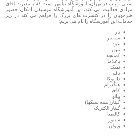
سنتی و پاپ در تهران، آموزشگاه نیامهر است که با مدیرت آقای
مرادی فعالیت می کند، این آموزشگاه موسیقی امکان حضور
هنرجویان را در کنسرت های بزرگ را فراهم می کند در زیر
خدمات این آموزشگاه را نام می بریم:
تار
سه تار
عود
تنبور
کمانچه
باغلاما
تمبک
دف
داربوکا
هنگدرام
کاخن
پیانو
گیتار( همه سبکها)
گیتار الکتریک
کالیمبا
سنتور
ویولن