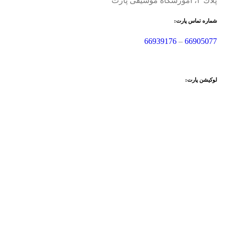
پلاك ۴، آموزشگاه موسیقی پارت
شماره تماس پارت:
66939176
–
66905077
لوکیشن پارت: